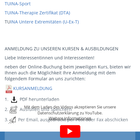
TUINA-Sport
TUINA-Therapie Zertifikat (DTA)
TU
INA Untere Extremitäten (U-Ex-T)
ANMELDUNG ZU UNSEREN KURSEN & AUSBILDUNGEN
Liebe Interessentinnen und Interessenten!
neben der Online-Buchung beim jeweiligen Kurs, bieten wir
Ihnen auch die Möglichkeit Ihre Anmeldung mit dem
folgendem Formular an uns zurichten:
KURSANMELDUNG
1.
PDF herunterladen
Mit dem Laden des Videos akzeptieren Sie unsere
2.
Ausfüllen und Speichern
Datenschutzerklärung zu YouTube.
Weitere Informationen
3.
Per Email, ausgedruckt per Post oder Fax abschicken