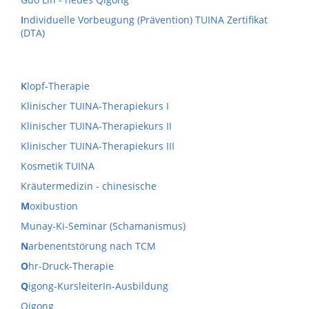
I
ndividuelle Vorbeugung (Prävention) TUINA Zertifikat
(DTA)
K
lopf-Therapie
Klinischer TUINA-Therapiekurs I
Klinischer TUINA-Therapiekurs II
Klinischer TUINA-Therapiekurs III
Kosmetik TUINA
Kräutermedizin - chinesische
M
oxibustion
Munay-Ki-Seminar (Schamanismus)
N
arbenentstörung nach TCM
O
hr-Druck-Therapie
Q
igong-KursleiterIn-Ausbildung
Qigong