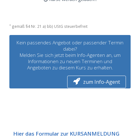
*
gemäß §4 Nr. 21 a) bb) UStG steuerbefreit
Kein passendes Angebot oder passender Termin
dabei?
Melden Sie sich jetzt beim Info-Agenten an, um
Informationen zu neuen Terminen und
Angeboten zu diesem Kurs zu erhalten.
zum Info-Agent
Hier das Formular zur KURSANMELDUNG