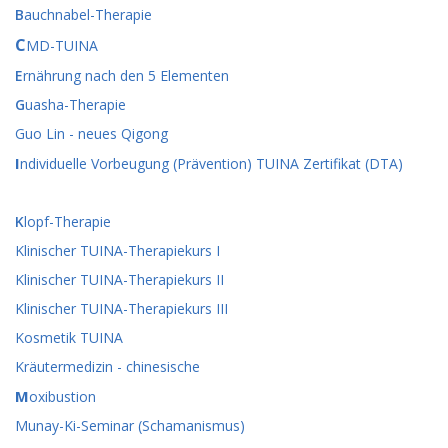
B
auchnabel-Therapie
C
MD-TUINA
E
rnährung nach den 5 Elementen
G
uasha-Therapie
Guo Lin - neues Qigong
I
ndividuelle Vorbeugung (Prävention) TUINA Zertifikat (DTA)
K
lopf-Therapie
Klinischer TUINA-Therapiekurs I
Klinischer TUINA-Therapiekurs II
Klinischer TUINA-Therapiekurs III
Kosmetik TUINA
Kräutermedizin - chinesische
M
oxibustion
Munay-Ki-Seminar (Schamanismus)