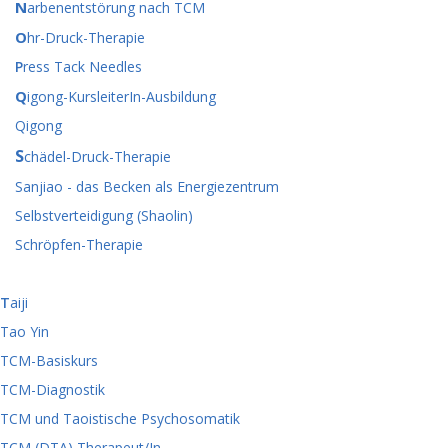
N
arbenentstörung nach TCM
O
hr-Druck-Therapie
P
ress Tack Needles
Q
igong-KursleiterIn-Ausbildung
Qigong
S
chädel-Druck-Therapie
Sanjiao - das Becken als Energiezentrum
Selbstverteidigung (Shaolin)
Schröpfen-Therapie
T
aiji
Tao Yin
TCM-Basiskurs
TCM-Diagnostik
TCM und Taoistische Psychosomatik
TCM (DTA) Therapeut/In