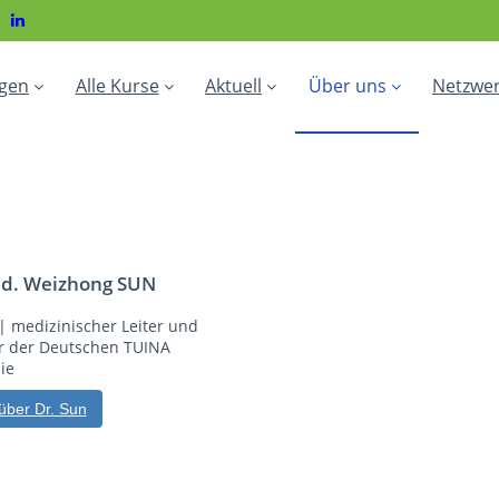
gen
Alle Kurse
Aktuell
Über uns
Netzwe
ed. Weizhong SUN
| medizinischer Leiter und
 der Deutschen TUINA
ie
über Dr. Sun