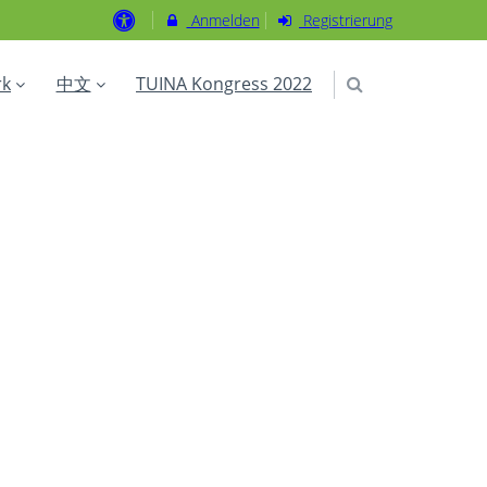
Anmelden
Registrierung
rk
中文
TUINA Kongress 2022