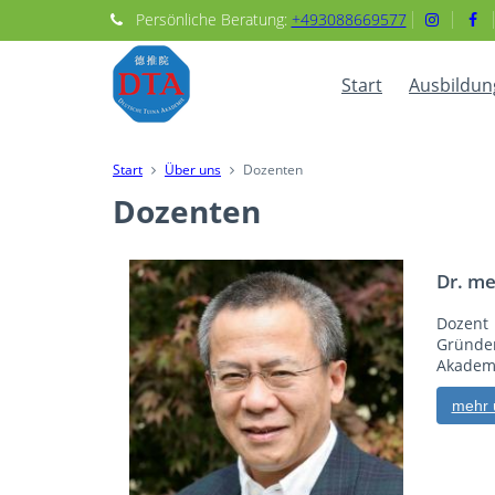
Persönliche
Beratung:
+493088669577
Start
Ausbildun
Start
Über uns
Dozenten
Dozenten
Dr. m
Dozent 
Gründer
Akadem
mehr 