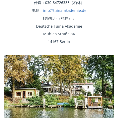
传真：030-84726338（柏林）
电邮：
info@tuina-akademie.de
邮寄地址（柏林）：
Deutsche Tuina Akademie
Mühlen Straße 8A
14167 Berlin