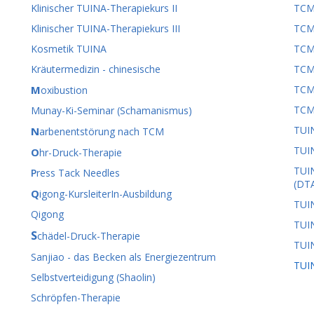
Klinischer TUINA-Therapiekurs II
TCM
Klinischer TUINA-Therapiekurs III
TCM
Kosmetik TUINA
TCM
Kräutermedizin - chinesische
TCM
M
TCM 
oxibustion
TCM/
Munay-Ki-Seminar (Schamanismus)
TUI
N
arbenentstörung nach TCM
TUI
O
hr-Druck-Therapie
TUIN
P
ress Tack Needles
(DT
Q
igong-KursleiterIn-Ausbildung
TUIN
Qigong
TUI
S
chädel-Druck-Therapie
TUIN
Sanjiao - das Becken als Energiezentrum
TUIN
Selbstverteidigung (Shaolin)
Schröpfen-Therapie