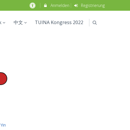
Anmelden
Registrierung
k
中文
TUINA Kongress 2022
Yin