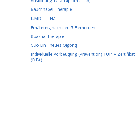
Ausbildung TCM-Diplom (DTA)
B
auchnabel-Therapie
C
MD-TUINA
E
rnährung nach den 5 Elementen
G
uasha-Therapie
Guo Lin - neues Qigong
I
ndividuelle Vorbeugung (Prävention) TUINA Zertifikat
(DTA)