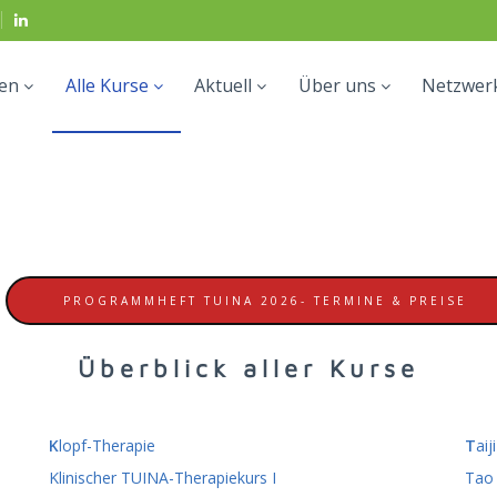
en
Alle Kurse
Aktuell
Über uns
Netzwer
PROGRAMMHEFT TUINA 2026- TERMINE & PREISE
Überblick aller Kurse
K
lopf-Therapie
T
aiji
Klinischer TUINA-Therapiekurs I
Tao 