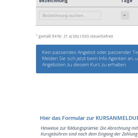
Bezeichnung
Tage
*
gemäß §4 Nr. 21 a) bb) UStG steuerbefreit
Kein passendes Angebot oder passender Te
Melden Sie sich jetzt beim Info-Agenten an
Angeboten zu diesem Kurs zu erhalten.
Hier das Formular zur KURSANMELD
Hinweise zur Bildungsprämie:
Die Abrechnung mit
Kursgebühren sind nach dem Eingang der Zahlung d