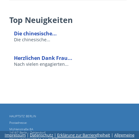
Top Neuigkeiten
Die chinesische...
Die chinesische...
Herzlichen Dank Frau...
Nach vielen engagierten...
HAUPTSITZ BERLIN
Postadresse:
Mühlenstraße 8A
14167 Berlin - Zehlendorf
Impressum
|
Datenschutz
|
Erklärung zur Barrierefreiheit
|
Allgemeine